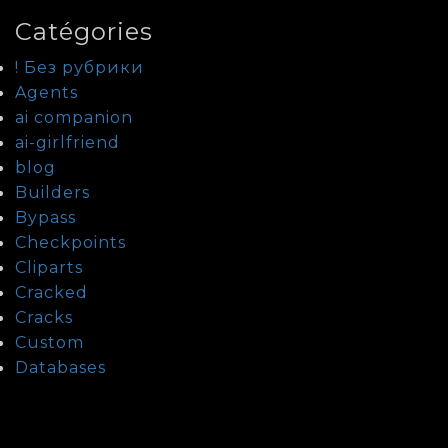
Catégories
! Без рубрики
Agents
ai companion
ai-girlfriend
blog
Builders
Bypass
Checkpoints
Cliparts
Cracked
Cracks
Custom
Databases
Fixers
Guide To Date Kazakh Women
Guide To Date Laotian Women