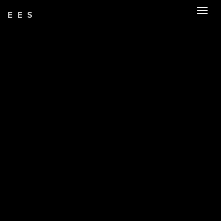
Togg
EES
navig