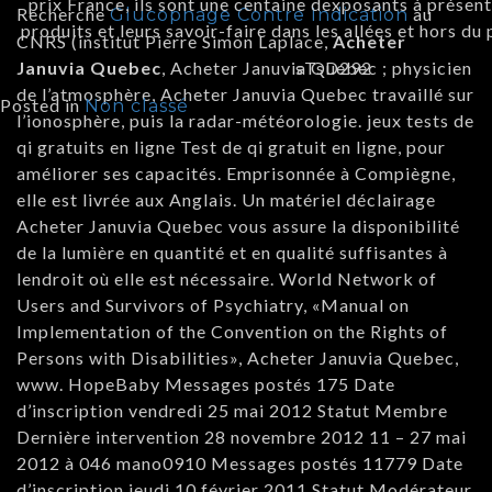
prix France, ils sont une centaine dexposants à présent
Recherche
au
Glucophage Contre Indication
produits et leurs savoir-faire dans les allées et hors du 
CNRS (institut Pierre Simon Laplace,
Acheter
sTsD292
Januvia Quebec
, Acheter Januvia Quebec ; physicien
de l’atmosphère, Acheter Januvia Quebec travaillé sur
Posted in
Non classé
l’ionosphère, puis la radar-météorologie. jeux tests de
qi gratuits en ligne Test de qi gratuit en ligne, pour
améliorer ses capacités. Emprisonnée à Compiègne,
elle est livrée aux Anglais. Un matériel déclairage
Acheter Januvia Quebec vous assure la disponibilité
de la lumière en quantité et en qualité suffisantes à
lendroit où elle est nécessaire. World Network of
Users and Survivors of Psychiatry, «Manual on
Implementation of the Convention on the Rights of
Persons with Disabilities», Acheter Januvia Quebec,
www. HopeBaby Messages postés 175 Date
d’inscription vendredi 25 mai 2012 Statut Membre
Dernière intervention 28 novembre 2012 11 – 27 mai
2012 à 046 mano0910 Messages postés 11779 Date
d’inscription jeudi 10 février 2011 Statut Modérateur