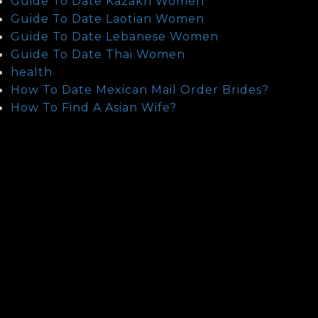
Guide To Date Kazakh Women
Guide To Date Laotian Women
Guide To Date Lebanese Women
Guide To Date Thai Women
health
How To Date Mexican Mail Order Brides?
How To Find A Asian Wife?
How To Find Indonesian Mail Order Brides
How To Find Israeli Brides
How To Find Turkish Mail Order Brides
How To Meet Chinese Brides
How To Meet Indian Brides
How To Meet Iraqi Brides
How To Meet Mexico Women For Marriage
How To Meet Venezuelan Women For
Marriage
Licenses
Lite