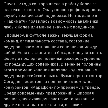
Спустя 2 года контора ввела в работу более 15
платежных систем. Она успешно реформировала
службу технической поддержки. Не так давно в
«Париматч» появилась возможность аналитики
любых более или менее значимых поединков.
К примеру, в футболе важны текущая форма
команд, оптимальность состава, состояние
лидеров, взаимоотношения соперников между
собой. Если вы ставите на бокс, важно учитывать
форму и последние поединки боксеров, уровень
их предыдущих соперников. В течение половины
этого времени копания являлась однозначным
лидером российского рынка букмекерских контор.
Сегодня, несмотря на появление множества
конкурентов, «Марафон» по-прежнему в тренде.
Среди современных предложений – широкая
роспись, включающая азиатские гандикапы и
другие нестандартные ставки, высокие