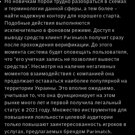
Но новичкам порой трудно разобраться в схемах
и терминологии данной сферы, а тем более –
найти надежную контору для хорошего старта.
Подобные действия выполняются
исключительно в фоновом режиме. Доступ к
выводу средств клиент Parimatch получит сразу
после прохождения верификации. До этого
момента система будет оповещать пользователя,
что “его учетная запись не позволяет вывести
средства”. Несмотря на наличие негативных
моментов взаимодействия с компанией она
продолжает оставаться наиболее популярной на
территории Украины. Это вполне ожидаемо,
учитывая то, что она функционирует на этом
рынке много лет и первой получила легальный
статус в 2021 году. Множество инструментов для
повышения лояльности целевой аудитории
только повышают заинтересованность игроков в
услугах, предлагаемых брендом Parimatch.