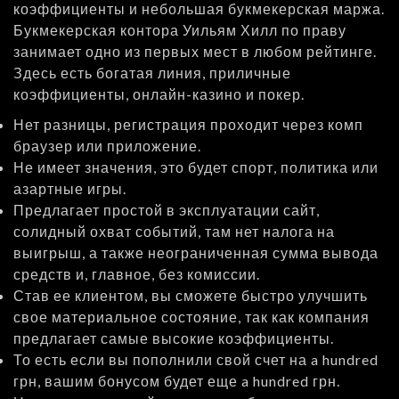
коэффициенты и небольшая букмекерская маржа.
Букмекерская контора Уильям Хилл по праву
занимает одно из первых мест в любом рейтинге.
Здесь есть богатая линия, приличные
коэффициенты, онлайн-казино и покер.
Нет разницы, регистрация проходит через комп
браузер или приложение.
Не имеет значения, это будет спорт, политика или
азартные игры.
Предлагает простой в эксплуатации сайт,
солидный охват событий, там нет налога на
выигрыш, а также неограниченная сумма вывода
средств и, главное, без комиссии.
Став ее клиентом, вы сможете быстро улучшить
свое материальное состояние, так как компания
предлагает самые высокие коэффициенты.
То есть если вы пополнили свой счет на a hundred
грн, вашим бонусом будет еще a hundred грн.