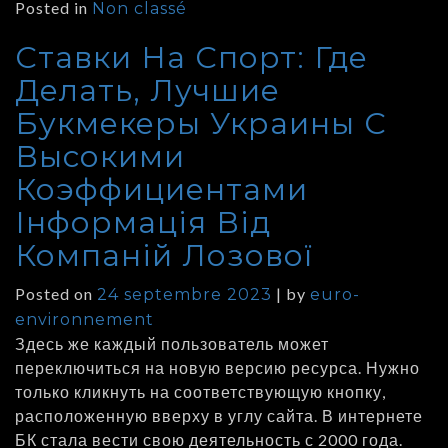
Posted in
Non classé
Ставки На Спорт: Где
Делать, Лучшие
Букмекеры Украины С
Высокими
Коэффициентами
Інформація Від
Компаній Лозової
Posted on
|
by
24 septembre 2023
euro-
environnement
Здесь же каждый пользователь может
переключиться на новую версию ресурса. Нужно
только кликнуть на соответствующую кнопку,
расположенную вверху в углу сайта. В интернете
БК стала вести свою деятельность с 2000 года.