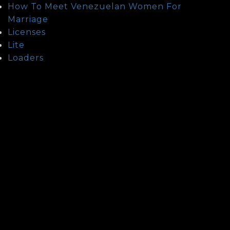
How To Meet Venezuelan Women For
Marriage
Licenses
Lite
Loaders
Nicaraguan Brides
Non classé
Pirates
Sakura Date Review
steroid
Subtitles
Top 10 Fact About Vietnamese Brides
Top 10 Facts About Asian Mail Order Brides
Uncategorized
Unlocks
Updates
Vietnamese People And Their Characteristics
Voiceover