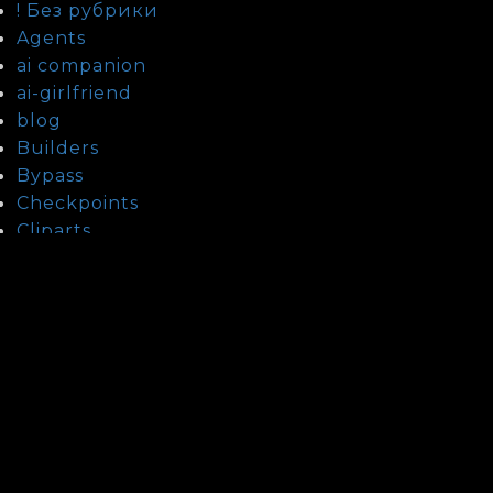
! Без рубрики
Agents
ai companion
ai-girlfriend
blog
Builders
Bypass
Checkpoints
Cliparts
Cracks
Custom
Databases
Fixers
Guide To Date Kazakh Women
Guide To Date Laotian Women
Guide To Date Lebanese Women
Guide To Date Thai Women
health